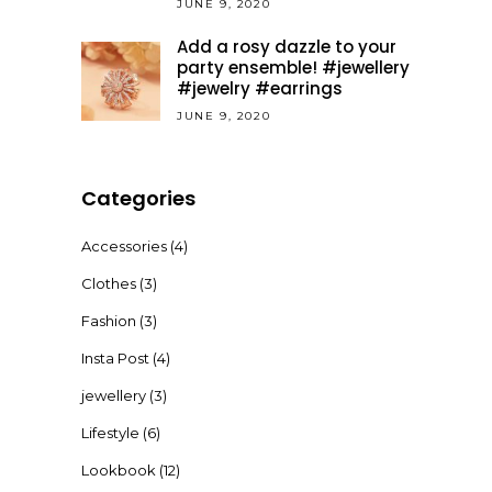
JUNE 9, 2020
Add a rosy dazzle to your
party ensemble! #jewellery
#jewelry #earrings
JUNE 9, 2020
Categories
Accessories
(4)
Clothes
(3)
Fashion
(3)
Insta Post
(4)
jewellery
(3)
Lifestyle
(6)
Lookbook
(12)